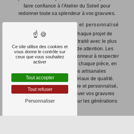
faire confiance à l'Atelier du Soleil pour
redonner toute sa splendeur à vos gravures.
Un savoir-faire artisanal et personnalisé
Chez l'Atelier du Soleil, chaque projet de
restauration de gravure est traité avec le plus
Ce site utilise des cookies et
grand soin et la plus grande attention. Les
vous donne le contrôle sur
artisans mettent un point d'honneur à respecter
ceux que vous souhaitez
activer
l'authenticité et l'histoire de chaque pièce, en
utilisant des techniques artisanales
Tout accepter
traditionnelles et des matériaux de qualité.
Grâce à un travail sur mesure et personnalisé,
Tout refuser
vous êtes assuré de retrouver vos gravures
sublimées et préservées pour les générations
Personnaliser
futures.
Contactez l'Atelier du Soleil dès
aujourd'hui