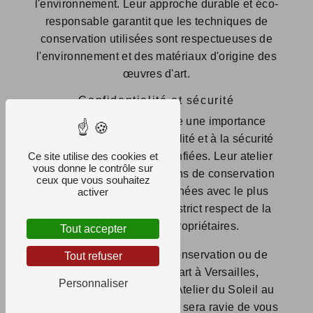
l'environnement. Leur approche durable et éco-
responsable garantit que les techniques de
conservation utilisées sont respectueuses de
l'environnement et des matériaux d'origine des
œuvres d'art.
Confidentialité et sécurité
L'Atelier du Soleil accorde une importance
particulière à la confidentialité et à la sécurité
Ce site utilise des cookies et
des œuvres qui lui sont confiées. Leur atelier
vous donne le contrôle sur
est sécurisé et les opérations de conservation
ceux que vous souhaitez
et de restauration sont menées avec le plus
activer
grand soin et dans le plus strict respect de la
confidentialité des propriétaires.
Tout accepter
Pour toute demande de conservation ou de
Tout refuser
restauration d'œuvres d'art à Versailles,
Personnaliser
n'hésitez pas à contacter l'Atelier du Soleil au
01 39 24 03 82. Leur équipe sera ravie de vous