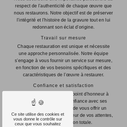
respect de l'authenticité de chaque œuvre que
nous restaurons. Notre objectif est de préserver
l'intégrité et l'histoire de la gravure tout en lui
redonnant son éclat d'origine.
Travail sur mesure
Chaque restauration est unique et nécessite
une approche personnalisée. Notre équipe
s'engage à vous fournir un service sur mesure,
en fonction de vos besoins spécifiques et des
caractéristiques de l'œuvre à restaurer.
Confiance et satisfaction
L'Atelier du Soleil met un point d'honneur à
établir une relation de confiance avec ses
clients. Notre priorité est de vous offrir un
Ce site utilise des cookies et
service de qualité, à la hauteur de vos attentes,
vous donne le contrôle sur
pour une satisfaction totale.
ceux que vous souhaitez