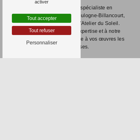
activer
Si vous recherchez un spécialiste en
restauration de gravure à Boulogne-Billancourt,
Tout accepter
n'hésitez pas à contacter l'Atelier du Soleil.
Tout refuser
Faites confiance à notre expertise et à notre
savoir-faire pour redonner vie à vos œuvres les
Personnaliser
plus précieuses.
EN
CONTACTEZ-
SAVOIR
NOUS
PLUS