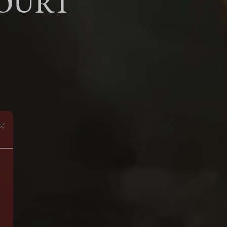
OURT
×