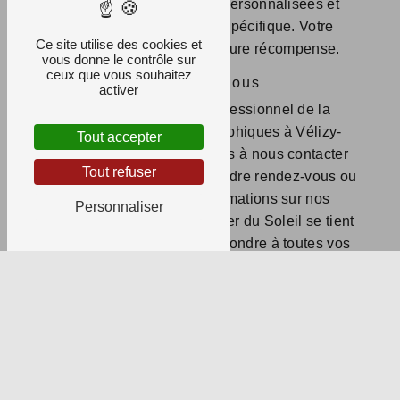
proposant des solutions personnalisées et
adaptées à chaque cas spécifique. Votre
Ce site utilise des cookies et
confiance est notre meilleure récompense.
vous donne le contrôle sur
ceux que vous souhaitez
Contactez-nous
activer
Vous recherchez un professionnel de la
restauration d'œuvres graphiques à Vélizy-
Tout accepter
Villacoublay? N'hésitez pas à nous contacter
Tout refuser
au 01 39 24 03 82 pour prendre rendez-vous ou
pour obtenir plus d'informations sur nos
Personnaliser
services. L'équipe de l'Atelier du Soleil se tient
à votre disposition pour répondre à toutes vos
questions et vous accompagner dans la
préservation de votre patrimoine artistique.
EN
CONTACTEZ-
SAVOIR
NOUS
PLUS