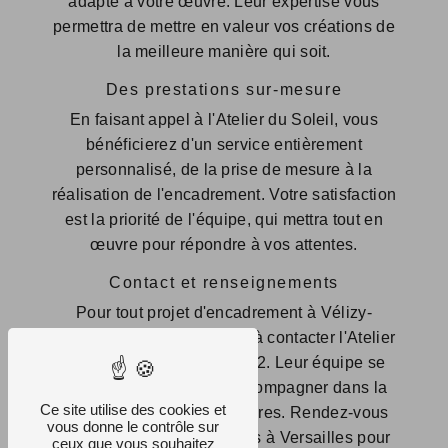
adapté à votre œuvre. Leur expertise vous
permettra de mettre en valeur vos créations de
la meilleure manière qui soit.
Des prestations sur-mesure
En faisant appel à l'Atelier du Soleil, vous
bénéficierez d'un service entièrement
personnalisé, de la prise de mesure à la
réalisation de l'encadrement. Votre satisfaction
est la priorité de l'équipe, qui mettra tout en
œuvre pour répondre à vos attentes.
Contact et renseignements
Pour tout projet d'encadrement à Vélizy-
Villacoublay, n'hésitez pas à contacter l'Atelier
du Soleil au 01 39 24 03 82. Leur équipe se
fera un plaisir de vous accompagner dans la
Ce site utilise des cookies et
mise en valeur de vos œuvres. Rendez-vous
vous donne le contrôle sur
au 2 avenue des États-Unis à Versailles pour
ceux que vous souhaitez